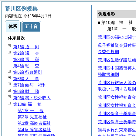
荒川区例規集
例規名称
内容現在 令和8年4月1日
■ 第10編
福
祉
体系
五十音
第1章
一
荒川区の福祉に関す
体系目次
母子福祉資金貸付事
第1編
通
則
長委任規則
第2編
議
会
第3編
選
挙
荒川区生活保護法施
第4編
監
査
荒川区中国残留邦人
第5編 行政通則
務取扱細則
第6編
人
事
荒川区行旅病人等の
第7編 給与・福利
取扱いに関する規則
第8編
財
務
荒川区女性福祉資金
第9編 税・税外収入
第10編
福
祉
荒川区女性福祉資金
第1章
一
般
荒川区保育士奨学資
第2章 児童福祉
荒川区保育士奨学資
第3章 高齢者福祉
第4章 障害者福祉
譲与された東京都生