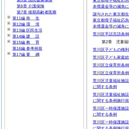
第5章 国民健康保険
東京都母子福祉応急
第6章 介護保険
未償還金等の減免に
第7章 後期高齢者医療
譲与された東京都生
第11編
衛
生
東京都母子福祉応急
第12編
環
境
未償還金等の減免に
第13編 区民生活
荒川区手話言語条例
第14編
建
設
第2章 児童福
第15編
教
育
第16編 参考例規
荒川区子どもの権利
第17編
要
綱
荒川区子ども家庭総
荒川区立保育所条例
荒川区立保育所条例
荒川区児童福祉施設
に関する条例
荒川区児童福祉施設
に関する条例施行規
荒川区一時保護施設
に関する条例
荒川区一時保護施設
に関する条例施行規