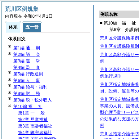
荒川区例規集
例規名称
内容現在 令和8年4月1日
■ 第10編
福
祉
体系
五十音
第6章 介護保
荒川区介護保険条例
体系目次
荒川区介護保険規則
第1編
通
則
第2編
議
会
荒川区高額介護サー
第3編
選
挙
例
第4編
監
査
荒川区高額介護サー
第5編 行政通則
例施行規則
第6編
人
事
荒川区指定地域密着
第7編 給与・福利
員、設備、運営等の
第8編
財
務
荒川区指定地域密着
第9編 税・税外収入
事業の人員、設備及
第10編
福
祉
型介護予防サービス
第1章
一
般
の効果的な支援の方
第2章 児童福祉
例
第3章 高齢者福祉
第4章 障害者福祉
荒川区指定介護予防