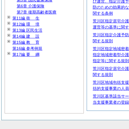
第5章 国民健康保険
び運営、指定介護予
第6章 介護保険
防のための効果的な
第7章 後期高齢者医療
関する条例
第11編
衛
生
荒川区指定居宅介護
第12編
環
境
運営等の基準に関す
第13編 区民生活
荒川区指定介護予防
第14編
建
設
関する規則
第15編
教
育
第16編 参考例規
荒川区指定地域密着
第17編
要
綱
指定地域密着型介護
指定等に関する規則
荒川区指定居宅介護
関する規則
荒川区地域包括支援
括的支援事業の人員
荒川区基準該当サー
当支援事業者の登録