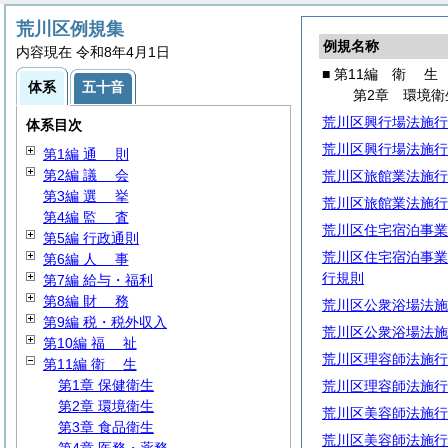
荒川区例規集
例規名称
内容現在 令和8年4月1日
■ 第11編
衛
生
体系
五十音
第2章 環境衛
荒川区興行場法施行
体系目次
荒川区興行場法施行
第1編
通
則
第2編
議
会
荒川区旅館業法施行
第3編
選
挙
荒川区旅館業法施行
第4編
監
査
荒川区住宅宿泊事業
第5編 行政通則
荒川区住宅宿泊事業
第6編
人
事
行規則
第7編 給与・福利
第8編
財
務
荒川区公衆浴場法施
第9編 税・税外収入
荒川区公衆浴場法施
第10編
福
祉
荒川区理容師法施行
第11編
衛
生
第1章 保健衛生
荒川区理容師法施行
第2章 環境衛生
荒川区美容師法施行
第3章 食品衛生
荒川区美容師法施行