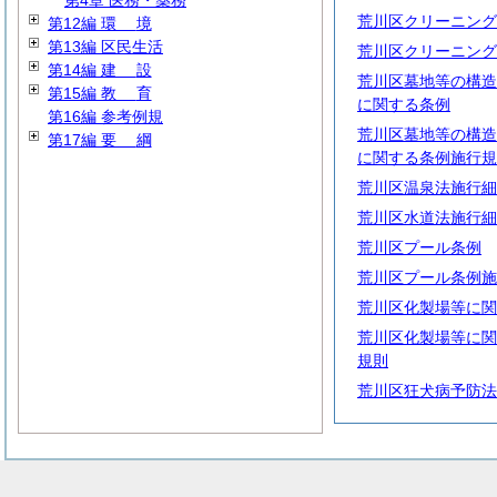
第4章 医務・薬務
荒川区クリーニング
第12編
環
境
第13編 区民生活
荒川区クリーニング
第14編
建
設
荒川区墓地等の構造
第15編
教
育
に関する条例
第16編 参考例規
荒川区墓地等の構造
第17編
要
綱
に関する条例施行規
荒川区温泉法施行細
荒川区水道法施行細
荒川区プール条例
荒川区プール条例施
荒川区化製場等に関
荒川区化製場等に関
規則
荒川区狂犬病予防法