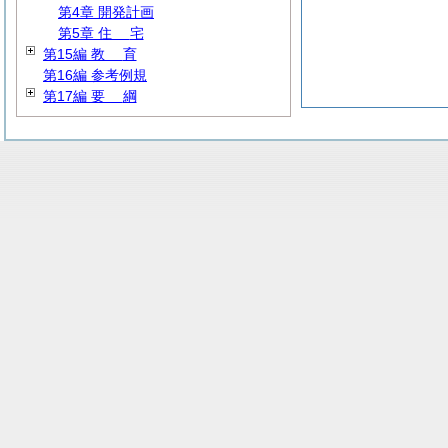
第4章 開発計画
第5章
住
宅
第15編
教
育
第16編 参考例規
第17編
要
綱