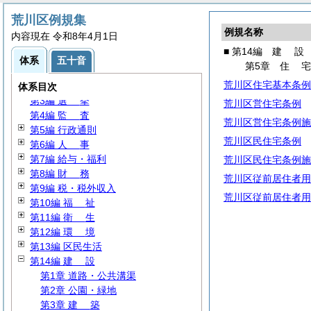
荒川区例規集
例規名称
内容現在 令和8年4月1日
■ 第14編
建
設
体系
五十音
第5章
住
第1編
通
則
荒川区住宅基本条例
第2編
議
会
体系目次
第3編
選
挙
荒川区営住宅条例
第4編
監
査
荒川区営住宅条例施
第5編 行政通則
荒川区民住宅条例
第6編
人
事
第7編 給与・福利
荒川区民住宅条例施
第8編
財
務
荒川区従前居住者用
第9編 税・税外収入
荒川区従前居住者用
第10編
福
祉
第11編
衛
生
第12編
環
境
第13編 区民生活
第14編
建
設
第1章 道路・公共溝渠
第2章 公園・緑地
第3章
建
築