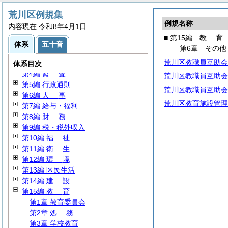
荒川区例規集
例規名称
内容現在 令和8年4月1日
■ 第15編
教
育
第1編
通
則
体系
五十音
第6章 その他
第2編
議
会
荒川区教職員互助会
第3編
選
挙
体系目次
第4編
監
査
荒川区教職員互助会
第5編 行政通則
荒川区教職員互助会
第6編
人
事
荒川区教育施設管理
第7編 給与・福利
第8編
財
務
第9編 税・税外収入
第10編
福
祉
第11編
衛
生
第12編
環
境
第13編 区民生活
第14編
建
設
第15編
教
育
第1章 教育委員会
第2章
処
務
第3章 学校教育