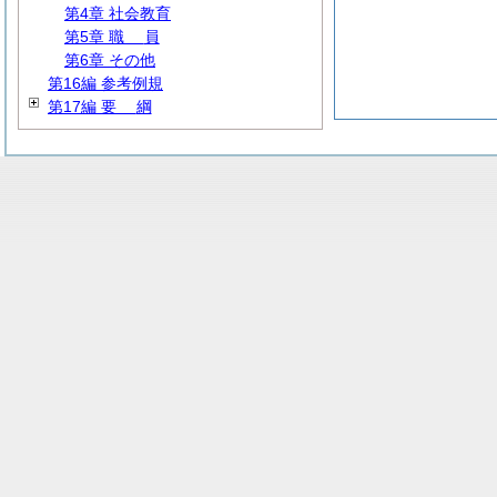
第4章 社会教育
第5章
職
員
第6章 その他
第16編 参考例規
第17編
要
綱