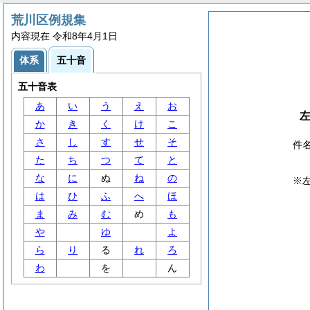
荒川区例規集
内容現在 令和8年4月1日
体系
五十音
五十音表
あ
い
う
え
お
か
き
く
け
こ
さ
し
す
せ
そ
件
た
ち
つ
て
と
な
に
ぬ
ね
の
※
は
ひ
ふ
へ
ほ
ま
み
む
め
も
や
ゆ
よ
ら
り
る
れ
ろ
わ
を
ん