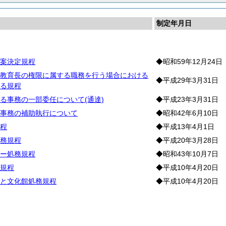
制定年月日
務
案決定規程
◆昭和59年12月24日
教育長の権限に属する職務を行う場合における
◆平成29年3月31日
る規程
る事務の一部委任について(通達)
◆平成23年3月31日
事務の補助執行について
◆昭和42年6月10日
程
◆平成13年4月1日
務規程
◆平成20年3月28日
ー処務規程
◆昭和43年10月7日
規程
◆平成10年4月20日
と文化館処務規程
◆平成10年4月20日