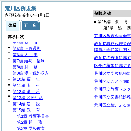
荒川区例規集
例規名称
内容現在 令和8年4月1日
■ 第15編
教
育
第1編
通
則
体系
五十音
第2章
処
第2編
議
会
荒川区教育委員会事
第3編
選
挙
体系目次
第4編
監
査
教育長職務代理者が
第5編 行政通則
職務の委任等に関す
第6編
人
事
教育長の権限に属す
第7編 給与・福利
区長の権限に属する
第8編
財
務
第9編 税・税外収入
荒川区立学校処務規
第10編
福
祉
荒川区立こども園処
第11編
衛
生
荒川区立教育センタ
第12編
環
境
荒川区立図書館処務
第13編 区民生活
第14編
建
設
荒川区立荒川ふるさ
第15編
教
育
第1章 教育委員会
第2章
処
務
第3章 学校教育