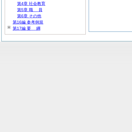
第4章 社会教育
第5章
職
員
第6章 その他
第16編 参考例規
第17編
要
綱