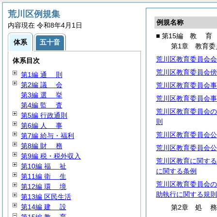
荒川区例規集
例規名称
内容現在 令和8年4月1日
■ 第15編
教
育
体系
五十音
第1章 教育委
荒川区教育委員会会
体系目次
荒川区教育委員会傍
第1編
通
則
第2編
議
会
荒川区教育委員会事
第3編
選
挙
荒川区教育委員会事
第4編
監
査
荒川区教育委員会の
第5編 行政通則
則
第6編
人
事
荒川区教育委員会公
第7編 給与・福利
第8編
財
務
荒川区教育委員会公
第9編 税・税外収入
荒川区教育に関する
第10編
福
祉
に関する条例
第11編
衛
生
荒川区教育委員会の
第12編
環
境
助執行に関する規則
第13編 区民生活
第14編
建
設
第2章
処