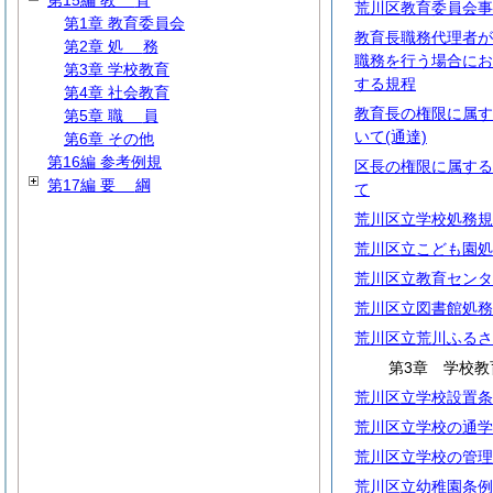
第15編
教
育
荒川区教育委員会事
第1章 教育委員会
教育長職務代理者が
第2章
処
務
職務を行う場合にお
第3章 学校教育
する規程
第4章 社会教育
教育長の権限に属す
第5章
職
員
いて(通達)
第6章 その他
第16編 参考例規
区長の権限に属する
第17編
要
綱
て
荒川区立学校処務規
荒川区立こども園処
荒川区立教育センタ
荒川区立図書館処務
荒川区立荒川ふるさ
第3章 学校教
荒川区立学校設置条
荒川区立学校の通学
荒川区立学校の管理
荒川区立幼稚園条例