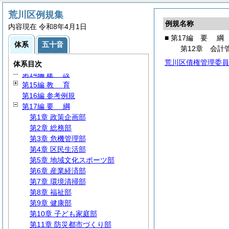
第8編
財
務
荒川区例規集
第9編 税・税外収入
例規名称
内容現在 令和8年4月1日
第10編
福
祉
■ 第17編
要
綱
第11編
衛
生
体系
五十音
第12章 会計
第12編
環
境
荒川区債権管理委員
第13編 区民生活
体系目次
第14編
建
設
第15編
教
育
第16編 参考例規
第17編
要
綱
第1章 政策企画部
第2章 総務部
第3章 危機管理部
第4章 区民生活部
第5章 地域文化スポーツ部
第6章 産業経済部
第7章 環境清掃部
第8章 福祉部
第9章 健康部
第10章 子ども家庭部
第11章 防災都市づくり部