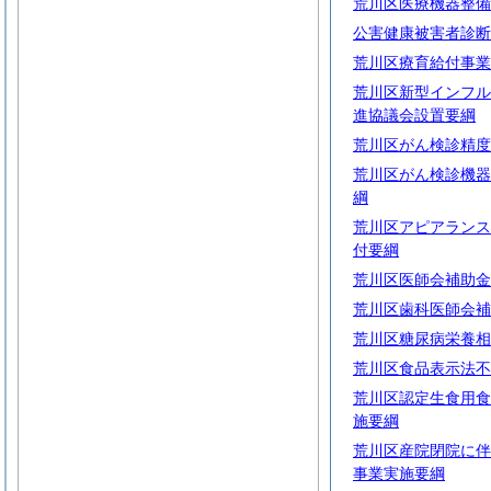
荒川区医療機器整備
公害健康被害者診断
荒川区療育給付事業
荒川区新型インフル
進協議会設置要綱
荒川区がん検診精度
荒川区がん検診機器
綱
荒川区アピアランス
付要綱
荒川区医師会補助金
荒川区歯科医師会補
荒川区糖尿病栄養相
荒川区食品表示法不
荒川区認定生食用食
施要綱
荒川区産院閉院に伴
事業実施要綱