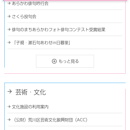
あらかわ俳句吟行会
さくら投句会
俳句のまちあらかわフォト俳句コンテスト受賞結果
「子規・漱石句あわせin日暮里」
もっと見る
芸術・文化
文化施設の利用案内
（公財）荒川区芸術文化振興財団（ACC）