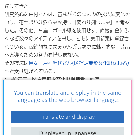
続けてきた。
研究熱心な戸村さんは、昔ながらのつまみの技法に変化を
つけ、花弁豊かな膨らみを持つ「変わり剣つまみ」を考案
した。その他、台座にポール紙を使用せす、直接針金にふ
くなど数々のアイディアを出し、ともに実用新案に登録さ
れている。伝統的なつまみかんざしを更に魅力的な工芸品
へと導くための努力を惜しまない。
その技法は
息女・戸村絹代さん(区指定無形文化財保持者)
へと受け継がれている。
平成6年度、区指定無形文化財保持者に認定。
You can translate and display in the same
language as the web browser language.
関連リンク
Translate and display
つまみかんざし 戸村絹代さんの「伝統に生きる」
Displayed in Japanese