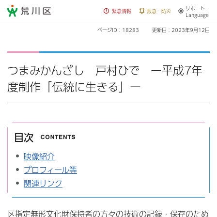
サポート・
荒川区
緊急情報
救急・防災
Language
ページID：18283
更新日：2023年9月12日
つまみかんざし 戸村ひで ー平成7年
度制作「伝統に生きる」ー
目次
映像紹介
プロフィール等
関連リンク
区指定無形文化財保持者の方々の技術の記録・保存のため