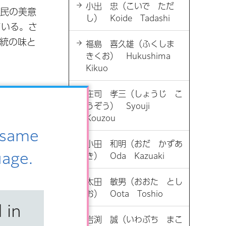
小出 忠（こいで ただ
庶民の美意
し） Koide Tadashi
ている。さ
統の味と
福島 喜久雄（ふくしま
きくお） Hukushima
Kikuo
庄司 孝三（しょうじ こ
うぞう） Syouji
Kouzou
e same
小田 和明（おだ かずあ
uage.
き） Oda Kazuaki
太田 敏男（おおた とし
お） Oota Toshio
 in
岩渕 誠（いわぶち まこ