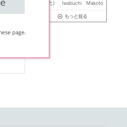
se
と） Iwabuchi Makoto
もっと見る
anese page.