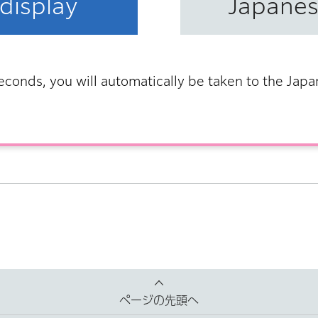
display
Japane
econds, you will automatically be taken to the Jap
本庁舎6階）
ページの先頭へ