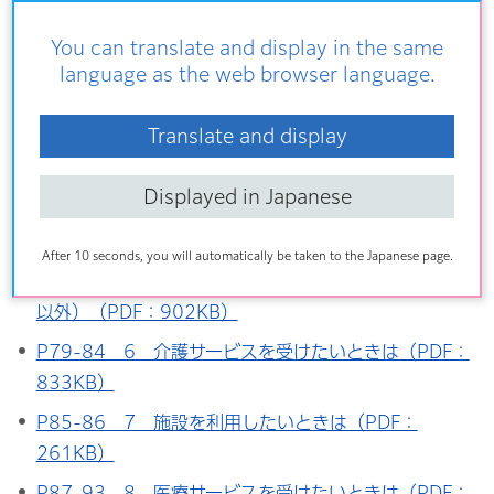
（PDF：996KB）
You can translate and display in the same
P34-48 2 社会参加・生きがいづくり等（PDF：
language as the web browser language.
739KB）
Translate and display
P49-59 3 いつまでも元気に過ごすために（PDF：
1,602KB）
Displayed in Japanese
P60-63 4 認知症になっても安心して暮らせるまち
づくり（PDF：1,018KB）
After 10 seconds, you will automatically be taken to the Japanese page.
P64-78 5 生活を支えるサービス・支援（介護保険
以外）（PDF：902KB）
P79-84 6 介護サービスを受けたいときは（PDF：
833KB）
P85-86 7 施設を利用したいときは（PDF：
261KB）
P87-93 8 医療サービスを受けたいときは（PDF：