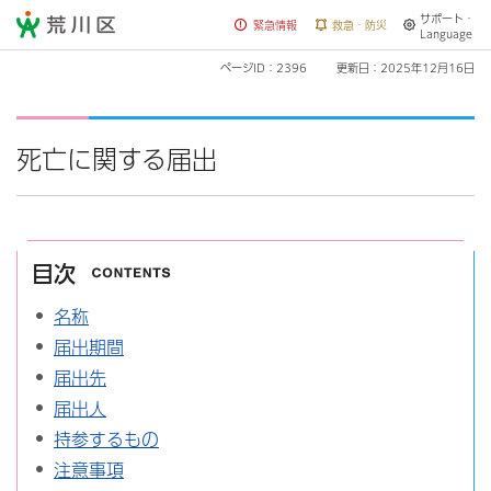
サポート・
荒川区
緊急情報
救急・防災
Language
ページID：2396
更新日：2025年12月16日
死亡に関する届出
目次
名称
届出期間
届出先
届出人
持参するもの
注意事項