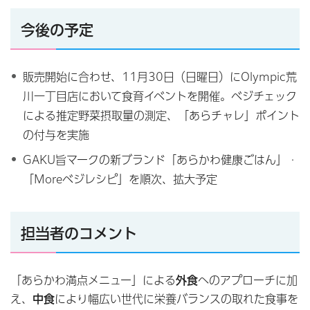
今後の予定
販売開始に合わせ、11月30日（日曜日）にOlympic荒
川一丁目店において食育イベントを開催。ベジチェック
による推定野菜摂取量の測定、「あらチャレ」ポイント
の付与を実施
GAKU旨マークの新ブランド「あらかわ健康ごはん」・
「Moreベジレシピ」を順次、拡大予定
担当者のコメント
「あらかわ満点メニュー」による
外食
へのアプローチに加
え、
中食
により幅広い世代に栄養バランスの取れた食事を