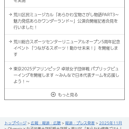
を実施
荒川区民ミュージカル「あらかわ宝物さがし物語PART3～
魅力発信あらかワンダーランド～」公演会開催記者会見を
行いました！
荒川総合スポーツセンターリニューアルオープン5周年記念
イベント「つながるスポーツ！動かせ未来！」を開催しま
す
東京2025デフリンピック 卓球女子団体戦 パブリックビュ
ーイングを開催します ～みんなで日本代表チームを応援し
よう！～
もっと見る
トップページ
>
広報・報道・広聴
>
報道・プレス発表
>
2025年11月
> Olympic×女子栄養大学短期大学部×荒川区「あらかわ健康ごはん」