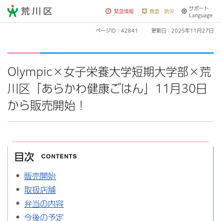
サポート・
荒川区
緊急情報
救急・防災
Language
ページID：42841
更新日：2025年11月27日
Olympic×女子栄養大学短期大学部×荒
川区「あらかわ健康ごはん」11月30日
から販売開始！
目次
販売開始
取扱店舗
弁当の内容
今後の予定