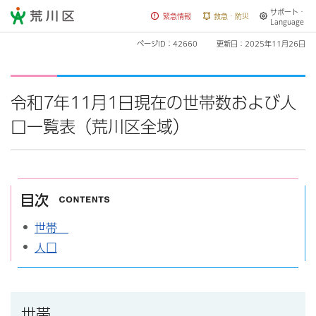
サポート・
荒川区
緊急情報
救急・防災
Language
ページID：42660
更新日：2025年11月26日
令和7年11月1日現在の世帯数および人
口一覧表（荒川区全域）
目次
世帯
人口
世帯