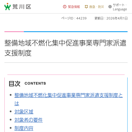
サポート・
荒川区
緊急情報
救急・防災
Language
ページID：44239
更新日：2026年4月1日
整備地域不燃化集中促進事業専門家派遣
支援制度
目次
整備地域不燃化集中促進事業専門家派遣支援制度と
は
対象区域
対象者の要件
制度内容