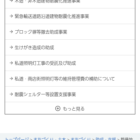
木造・非木造建物耐震化推進事業
緊急輸送道路沿道建物耐震化推進事業
ブロック塀等撤去助成事業
生けがき造成の助成
私道照明灯工事の受託及び助成
私道・商店街照明灯等の維持管理費の補助について
耐震シェルター等設置支援事業
もっと見る
トップページ
>
まちづくり・土木
>
まちづくり
>
助成・支援
> 整備地