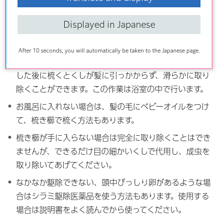
子ども自身の洗髪は洗い方が不十分になりやすいので、大
Displayed in Japanese
人が洗髪してあげましょう。
毎日の洗髪時に専用の目の細かい梳き櫛を使って、髪の
After 10 seconds, you will automatically be taken to the Japanese page.
毛に潜む成虫や幼虫、卵などを取り除きます。リンスを
した後に梳くとくしが髪に引っかからず、滑らかに取り
除くことができます。この作業は浴室の中で行います。
お風呂に入れない場合は、髪の毛にベビーオイルをつけ
て、梳き櫛で梳く方法もあります。
梳き櫛が手に入らない場合は完全に取り除くことはでき
ませんが、できるだけ目の細かいくしで代用し、成虫を
取り除いてあげてください。
なかなか駆除できない、頭中びっしり卵があるような場
合はシラミ駆除医薬品を使う方法もあります。使用する
場合は説明書をよく読んでから使ってください。