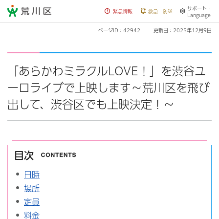
サポート・
荒川区
緊急情報
救急・防災
Language
ページID：42942
更新日：2025年12月9日
「あらかわミラクルLOVE！」を渋谷ユ
ーロライブで上映します～荒川区を飛び
出して、渋谷区でも上映決定！～
目次
日時
場所
定員
料金