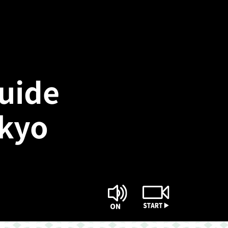
Guide
okyo