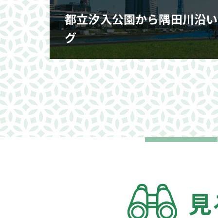
都立汐入公園から隅田川沿い
グ
見