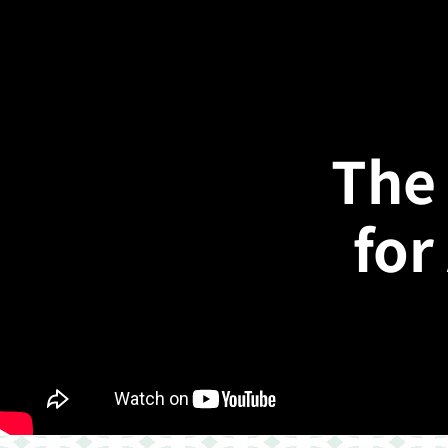
The 
for