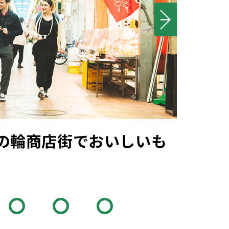
の輪商店街でおいしいも
HAB
東京さく
駅前
三ノ輪橋