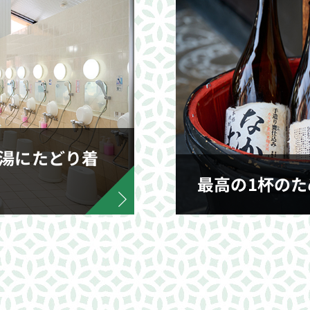
湯にたどり着
最高の1杯の