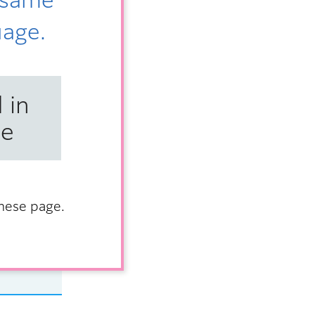
uage.
 in
se
anese page.