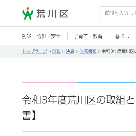
荒川区
防災・防犯・安全
子育て・教育
暮らし
トップページ
>
財政
>
決算
>
財務書類
> 令和3年度荒川
令和3年度荒川区の取組
書】