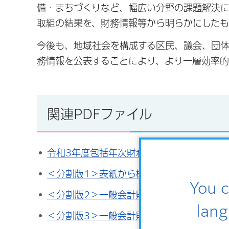
備・まちづくりなど、幅広い分野の課題解決
取組の結果を、財務情報等から明らかにしたも
今後も、地域社会を構成する区民、議会、団体
務情報を公表することにより、より一層効率的
関連PDFファイル
令和3年度包括年次財務報告書（冊子全体）（P
＜分割版1＞表紙から概要（PDF：751KB
You c
＜分割版2＞一般会計財務諸表の要旨（PDF：
lang
＜分割版3＞一般会計財務諸表の分析（PDF：