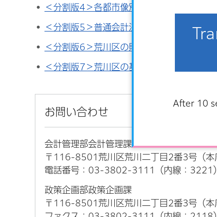
＜分割版4＞各都市像別の分析と取組（PDF：
＜分割版5＞普通会計決算の概要（PDF：74
Tra
＜分割版6＞荒川区の財務諸表（PDF：393
＜分割版7＞荒川区の基礎データ（PDF：1,1
After 10 s
お問い合わせ
会計管理部会計管理課
〒116-8501荒川区荒川二丁目2番3号（
電話番号：03-3802-3111（内線：3221
政策企画部政策企画課
〒116-8501荒川区荒川二丁目2番3号（
ファクス：03-3802-3111（内線：2118