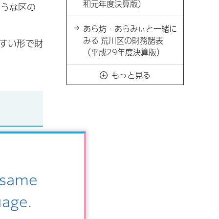
和元年度決算版）
ような区の
あら坊・あらみぃと一緒に
みる 荒川区の財務諸表
すい形で財
（平成29年度決算版）
もっと見る
e same
uage.