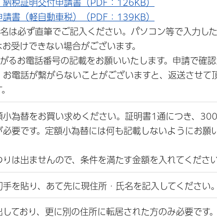
納税証明交付申請書（PDF：126KB）
請書（軽自動車税）（PDF：139KB）
氏名は必ず直筆でご記入ください。パソコン等で入力し
はお受けできない場合がございます。
繋がるお電話番号の記載をお願いいたします。申請で確認
、お電話が繋がらないことがございますと、返送させて
す。
額小為替をお買い求めください。証明書1通につき、30
が必要です。定額小為替には何も記載しないようにお願
つりは出ませんので、条件を満たす金額を入れてくださ
切手を貼り、あて先に現住所・氏名を記入してください
出しており、更に別の住所に転居された方のみ必要です