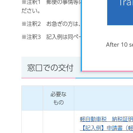
Tra
※注釈1 郵便の事情等により、お手元に届く
ださい。
※注釈2 お急ぎの方は、速達郵便等をご利用
※注釈3 記入例は同ページ内の
関連PDFファ
After 10 s
窓口での交付
必要な
もの
軽自動車税 納税証明交
【記入例】申請書（軽自