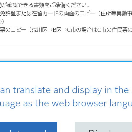
動が確認できる書類をご準備ください。
転免許証または在留カードの両面のコピー（住所等異動
の）
民票のコピー（荒川区→B区→C市の場合はC市の住民票
an translate and display in th
てください。
uage as the web browser lang