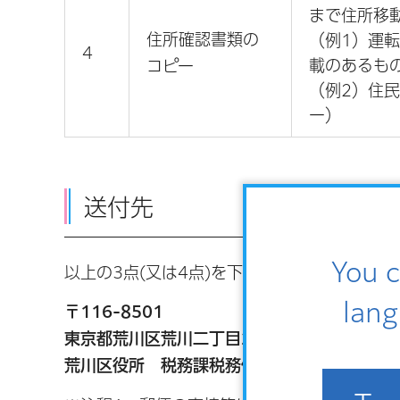
まで住所移
住所確認書類の
（例1）運
4
載のあるも
コピー
（例2）住
ー）
送付先
You c
以上の3点(又は4点)を下記の送付先に郵送し
lang
〒116-8501
東京都荒川区荒川二丁目2番3号
荒川区役所 税務課税務係 証明担当