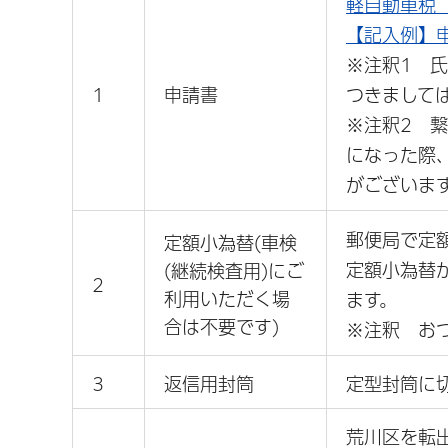
軽自動車税 
【記入例】申
※注釈1 
1
申請書
つきまして
※注釈2 
になった際
がございま
郵便局で定
定額小為替(車検
定額小為替
(継続検査用)にご
2
利用いただく場
ます。
合は不要です)
※注釈 お
3
返信用封筒
定型封筒に
荒川区を転