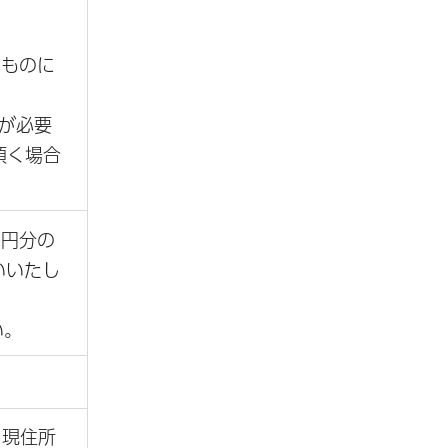
たものに
が必要
頂く場合
0円分の
いいたし
い。
。
。現住所