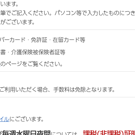
います。
直筆でご記入ください。パソコン等で入力したものにつ
がございます。
ンバーカード・免許証・在留カード等
認書・介護保険被保険者証等
類
のページをご覧ください。
にご利用いただく場合、手数料は免除となります。
イル
にございます。
毎週水曜日夜間
課税(非課税)証
び
については、