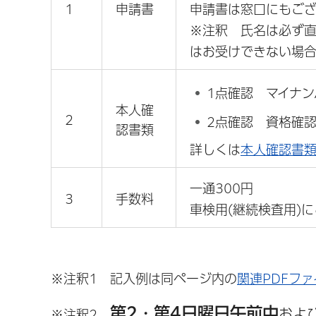
1
申請書
申請書は窓口にもござ
※注釈 氏名は必ず
はお受けできない場合
1点確認 マイナ
本人確
2
2点確認 資格確
認書類
詳しくは
本人確認書
一通300円
3
手数料
車検用(継続検査用)
※注釈1 記入例は同ページ内の
関連PDFファ
第2・第4日曜日午前中
およ
※注釈2