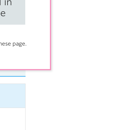
 in
承知おきく
se
anese page.