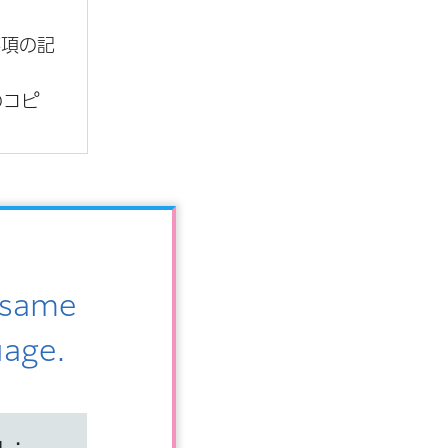
事項の記
のコピ
e same
uage.