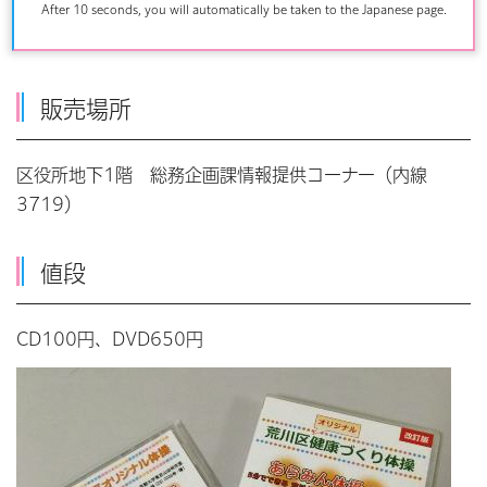
（CD）」「映像（DVD）」は、区役所で販売していま
After 10 seconds, you will automatically be taken to the Japanese page.
す。
販売場所
区役所地下1階 総務企画課情報提供コーナー（内線
3719）
値段
CD100円、DVD650円