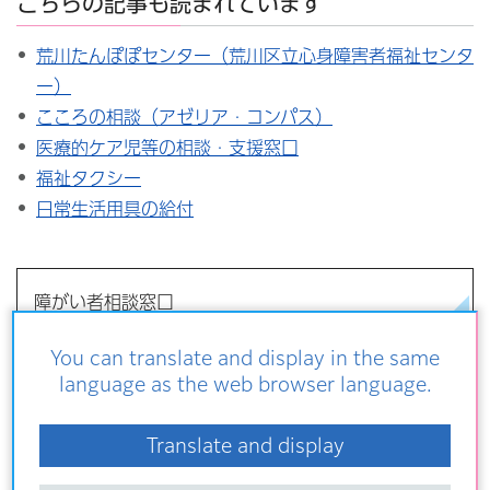
こちらの記事も読まれています
荒川たんぽぽセンター（荒川区立心身障害者福祉センタ
ー）
こころの相談（アゼリア・コンパス）
医療的ケア児等の相談・支援窓口
福祉タクシー
日常生活用具の給付
障がい者相談窓口
You can translate and display in the same
障害者福祉課の窓口
language as the web browser language.
荒川たんぽぽセンター（荒川区立心身障害者福祉センタ
Translate and display
ー）