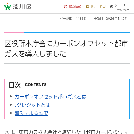
サポート・
荒川区
緊急情報
救急・防災
Language
ページID：44335
更新日：2026年4月27日
区役所本庁舎にカーボンオフセット都市
ガスを導入しました
目次
カーボンオフセット都市ガスとは
Jクレジットとは
導入による効果
区は、東京ガス株式会社と締結した「ゼロカーボンシティ