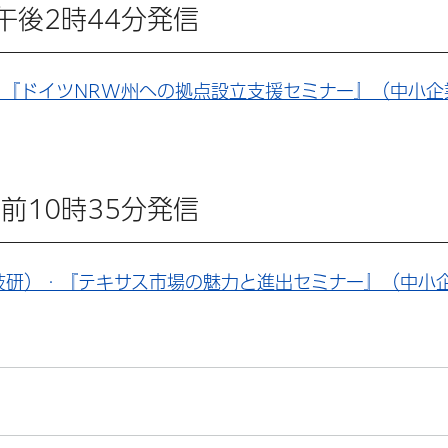
日 午後2時44分発信
『ドイツNRW州への拠点設立支援セミナー』（中小企
 午前10時35分発信
技研）・『テキサス市場の魅力と進出セミナー』（中小