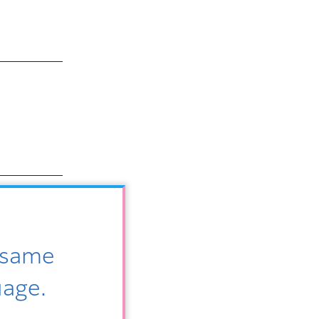
e same
uage.
（PDF：