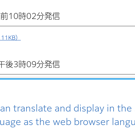
 午前10時02分発信
11KB）
日 午後3時09分発信
』（荒川区）参加者募集のご案内（PDF：7KB）
an translate and display in th
日 午前8時57分発信
uage as the web browser lang
シング戦略」』（中小企業振興公社）参加者募集のご案内