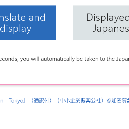
nslate and
Displayed
display
Japane
 午後3時31分発信
企業振興公社）のご案内（PDF：6KB）
econds, you will automatically be taken to the Jap
日 午前9時12分発信
 in Tokyo』（通訳付）（中小企業振興公社）参加者