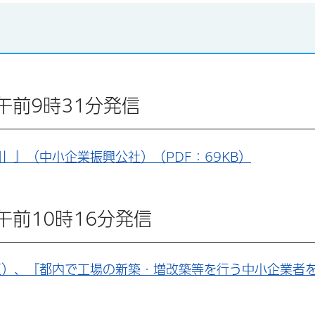
日 午前9時31分発信
』（中小企業振興公社）（PDF：69KB）
 午前10時16分発信
区）、『都内で工場の新築・増改築等を行う中小企業者