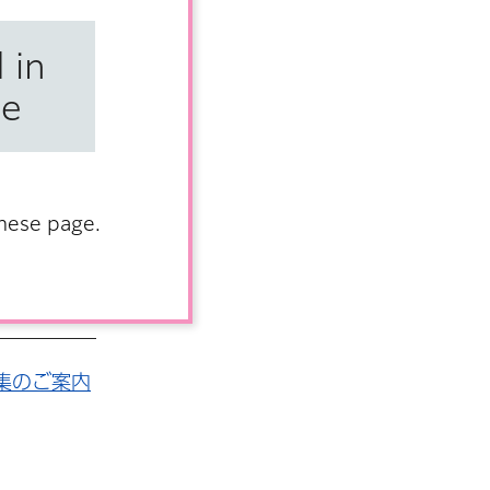
 in
se
anese page.
募集のご案内