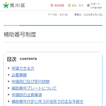
サポート・
荒川区
緊急情報
救急・防災
Language
ページID：44140
更新日：2026年5月12日
補助番号制度
目次
申請できる方
必要書類
申請窓口及び受付時間
補助番号プレートについて
申請時の注意事項
補助番号付定に伴う区役所での主な手続き