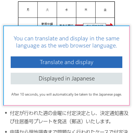
You can translate and display in the same
language as the web browser language.
Translate and display
毎週火曜午前中の「新築申請締め切り」までに申請があ
った1週間分の建物その他の工作物新築届について、翌
Displayed in Japanese
日水曜に委託業者へ現地調査依頼します。
委託業者は依頼を受けた週の水曜から翌週水曜まで現地
After 10 seconds, you will automatically be taken to the Japanese page.
調査を行い、基礎番号を付定（内定）します。
付定が行われた週の金曜に付定決定とし、決定通知書及
び住居番号プレートを発送（郵送）いたします。
申請から現地調査まで問題なく行われたケースで付定決