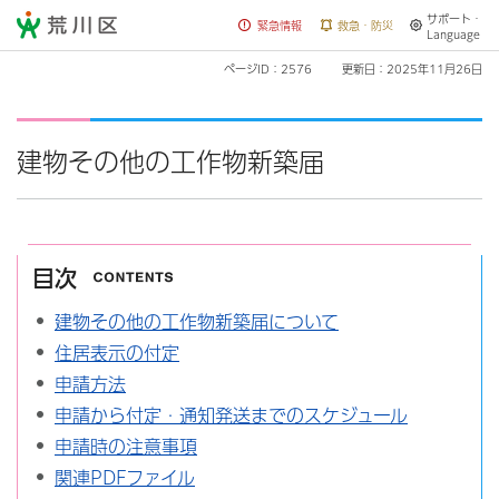
サポート・
荒川区
緊急情報
救急・防災
Language
ページID：2576
更新日：2025年11月26日
建物その他の工作物新築届
目次
建物その他の工作物新築届について
住居表示の付定
申請方法
申請から付定・通知発送までのスケジュール
申請時の注意事項
関連PDFファイル