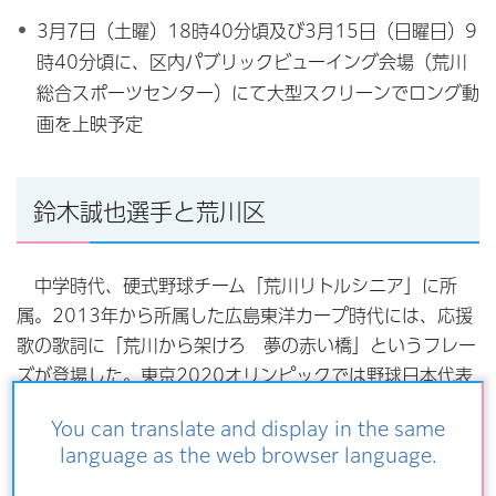
3月7日（土曜）18時40分頃及び3月15日（日曜日）9
時40分頃に、区内パブリックビューイング会場（荒川
総合スポーツセンター）にて大型スクリーンでロング動
画を上映予定
鈴木誠也選手と荒川区
中学時代、硬式野球チーム「荒川リトルシニア」に所
属。2013年から所属した広島東洋カープ時代には、応援
歌の歌詞に「荒川から架けろ 夢の赤い橋」というフレー
ズが登場した。東京2020オリンピックでは野球日本代表
で出場し金メダルを獲得された活躍をたたえ「荒川区スポ
You can translate and display in the same
ーツ大賞」が贈られた。2022年から所属するシカゴ・カ
language as the web browser language.
ブスでは、鈴木誠也選手のプロフィールで
「HOMETOWN（出身）」欄に「ARAKAWA JP」と記さ