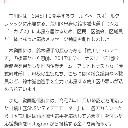
荒川区は、3月5日に開幕するワールドベースボールク
ラシックに出場する、荒川区出身の鈴木誠也選手（シカ
ゴ・カブス）に応援を届けるため、区民、区議会、区職員
が一体となった応援メッセージ動画を制作しました。
本動画には、鈴木選手の原点である「荒川リトルシニ
ア」の後輩たちや恩師、2017年ヴィーナスリーグ1部全
勝優勝を果たした区内企業チーム「アサヒトラスト女子硬
式野球部」、母校の生徒たち、さらには区議会議員や区職
員など、鈴木誠也選手を全力で応援する荒川区の思いが込
められています。
また、動画配信時には、令和7年11月以降認定を開始し
た「荒川区SNSシティプロモーター」に、各アカウントか
ら「♯荒川区は鈴木誠也選手を応援しています」を付した
応援動画をInstagramから投稿する企画を実施予定。