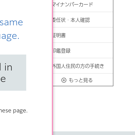
マイナンバーカード
e same
委任状・本人確認
uage.
証明書
印鑑登録
 in
外国人住民の方の手続き
se
もっと見る
anese page.