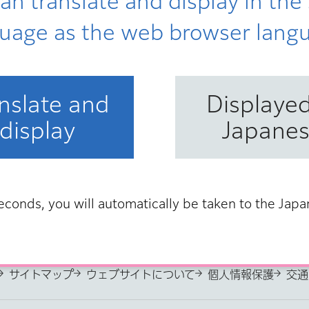
an translate and display in th
uage as the web browser lang
nslate and
Displayed
display
Japane
econds, you will automatically be taken to the Jap
ページの先頭へ
サイトマップ
ウェブサイトについて
個人情報保護
交通