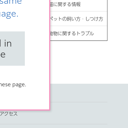
e same
猫に関する情報
uage.
ペットの飼い方・しつけ方
動物に関するトラブル
 in
se
anese page.
アクセス