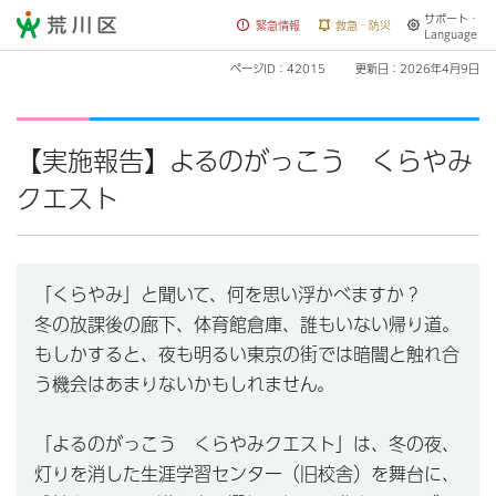
サポート・
荒川区
緊急情報
救急・防災
Language
ページID：42015
更新日：2026年4月9日
【実施報告】よるのがっこう くらやみ
クエスト
「くらやみ」と聞いて、何を思い浮かべますか？
冬の放課後の廊下、体育館倉庫、誰もいない帰り道。
もしかすると、夜も明るい東京の街では暗闇と触れ合
う機会はあまりないかもしれません。
「よるのがっこう くらやみクエスト」は、冬の夜、
灯りを消した生涯学習センター（旧校舎）を舞台に、