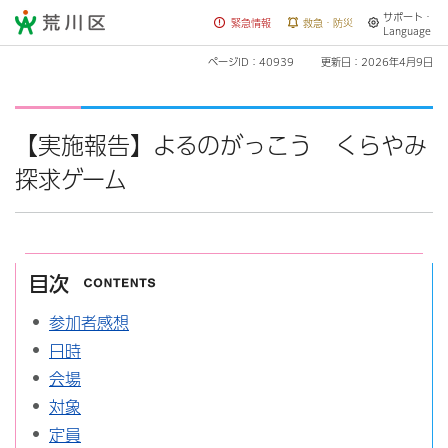
サポート・
荒川区
緊急情報
救急・防災
Language
ページID：40939
更新日：2026年4月9日
【実施報告】よるのがっこう くらやみ
探求ゲーム
目次
参加者感想
日時
会場
対象
定員