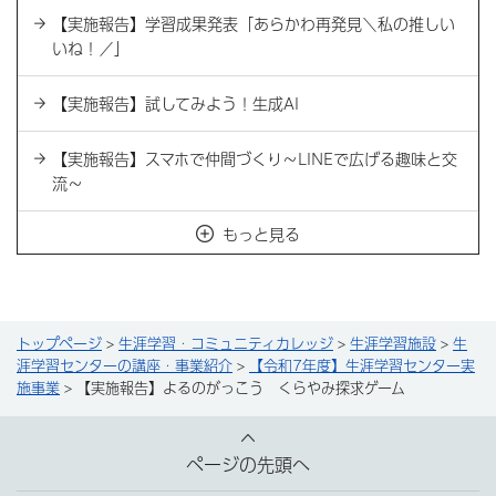
【実施報告】学習成果発表「あらかわ再発見＼私の推しい
いね！／」
【実施報告】試してみよう！生成AI
【実施報告】スマホで仲間づくり～LINEで広げる趣味と交
流～
もっと見る
トップページ
>
生涯学習・コミュニティカレッジ
>
生涯学習施設
>
生
涯学習センターの講座・事業紹介
>
【令和7年度】生涯学習センター実
施事業
> 【実施報告】よるのがっこう くらやみ探求ゲーム
ページの先頭へ