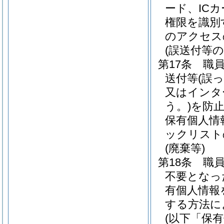
ード、IC
権限を識別
のアクセス
(誤送付等の
第17条
職
送付等
(誤
又はインタ
う。)
を防
保有個人情
ックリスト
(廃棄等)
第18条
職
不要となっ
有個人情報
する方法に
(以下「保