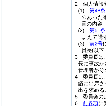
2
個人情報
(1)
第48
のあった
置の内容
(2)
第51条
まえて講
(3)
前2号
員長
(以下
3
委員長は
長に事故が
管理者がそ
4
委員長は
議に出席さ
出を求める
5
委員会の
6
前各項
に