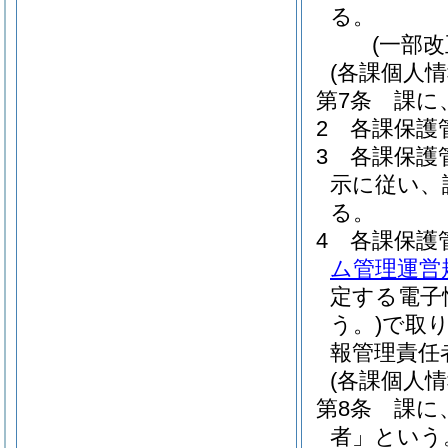
る。
(一部
(各課個人
第7条
課に
2
各課保護
3
各課保護
示に従い、
る。
4
各課保護
ム管理運営
定する電子
う。)
で取
報管理責任
(各課個人
第8条
課に
者」という