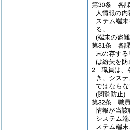
第30条
各
人情報の内
ステム端末
る。
(端末の盗難
第31条
各
末の存する
は紛失を防
2
職員は、
き、システ
ではならな
(閲覧防止)
第32条
職
情報が当該
システム端
ステム端末