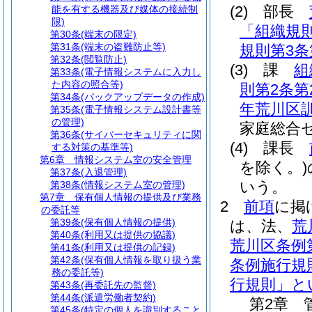
(2)
部長
能を有する機器及び媒体の接続制
限)
「組織規
第30条
(端末の限定)
第31条
(端末の盗難防止等)
規則第3条
第32条
(閲覧防止)
(3)
課
組
第33条
(電子情報システムに入力し
た内容の照合等)
則第2条第
第34条
(バックアップデータの作成)
年荒川区訓
第35条
(電子情報システム設計書等
の管理)
家庭総合
第36条
(サイバーセキュリティに関
(4)
課長
する対策の基準等)
第6章
情報システム室の安全管理
を除く。)
第37条
(入退管理)
いう。
第38条
(情報システム室の管理)
第7章
保有個人情報の提供及び業務
2
前項
に掲
の委託等
第39条
(保有個人情報の提供)
は、法、
荒
第40条
(利用又は提供の協議)
荒川区条例第
第41条
(利用又は提供の記録)
第42条
(保有個人情報を取り扱う業
条例施行規
務の委託等)
行規則」と
第43条
(再委託先の監督)
第44条
(派遣労働者契約)
第2章
第45条
(特定の個人を識別すること