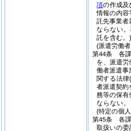
項
の作成及
情報の内容
託先事業者
ならない。
託を含む。
(派遣労働者
第44条
各
を、派遣労
働者派遣事
関する法律
者派遣契約
務等の保有
ならない。
(特定の個
第45条
各
取扱いの委