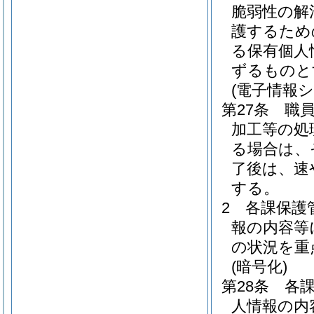
脆弱性の解
護するため
る保有個人
ずるものと
(電子情報
第27条
職
加工等の処
る場合は、
了後は、速
する。
2
各課保護
報の内容等
の状況を重
(暗号化)
第28条
各
人情報の内