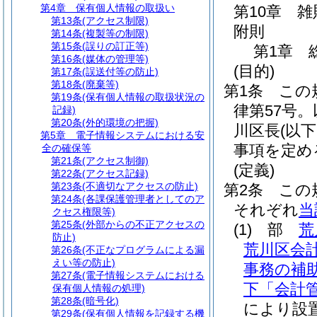
第4章
保有個人情報の取扱い
第10章
雑
第13条
(アクセス制限)
附則
第14条
(複製等の制限)
第15条
(誤りの訂正等)
第1章
第16条
(媒体の管理等)
(目的)
第17条
(誤送付等の防止)
第18条
(廃棄等)
第1条
この
第19条
(保有個人情報の取扱状況の
律第57号
記録)
第20条
(外的環境の把握)
川区長
(以
第5章
電子情報システムにおける安
事項を定め
全の確保等
第21条
(アクセス制御)
(定義)
第22条
(アクセス記録)
第23条
(不適切なアクセスの防止)
第2条
この
第24条
(各課保護管理者としてのア
それぞれ
当
クセス権限等)
第25条
(外部からの不正アクセスの
(1)
部
荒
防止)
荒川区会
第26条
(不正なプログラムによる漏
えい等の防止)
事務の補
第27条
(電子情報システムにおける
下「会計
保有個人情報の処理)
第28条
(暗号化)
により設
第29条
(保有個人情報を記録する機