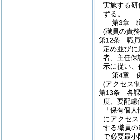
実施する研
ずる。
第3章
(職員の責務
第12条
職
定め並びに
者、主任保
示に従い、
第4章
(アクセス制
第13条
各
度、要配慮
「保有個人
にアクセス
する職員の
で必要最小