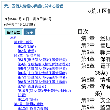
荒川区個人情報の保護に関する規程
○荒川区
令和5年3月31日 訓令甲第3号
(令和8年4月1日施行)
目次
条項目次
沿革
第1章
総
本則
第1章
総則
第2章
管
第1条
(目的)
第2条
(定義)
第3章
職
第2章
管理体制
第4章
保
第3条
(総括個人情報保護管理者)
第4条
(副総括個人情報保護管理者)
第5章
電
第5条
(各部個人情報保護管理者)
36条)
第6条
(主任個人情報保護管理者)
第7条
(各課個人情報保護管理者)
第6章
情
第8条
(各課個人情報保護担当者)
第7章
保
第9条
(監査責任者)
第10条
(個人情報安全管理委員会の
条)
設置)
第8章
安
第11条
(研修)
第3章
職員の責務
第9章
監
第12条
(職員の責務)