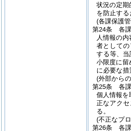
状況の定期
を防止する
(各課保護
第24条
各
人情報の内
者としての
する等、当
小限度に留
に必要な措
(外部から
第25条
各
個人情報を
正なアクセ
る。
(不正なプ
第26条
各