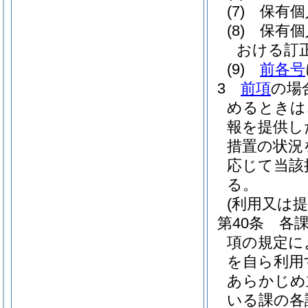
(7)
保有個
(8)
保有個
おける訂
(9)
前各号
3
前項
の場
めるときは
報を提供し
措置の状況
応じて当該
る。
(利用又は提
第40条
各課
項の規定に
を自ら利用
あらかじめ
いる課の各