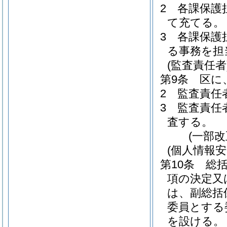
2
各課保護
て充てる。
3
各課保護
る事務を担
(監査責任者
第9条
区に
2
監査責任
3
監査責任
査する。
(一部
(個人情報
第10条
総
項の決定又
は、副総括
委員とする
を設ける。