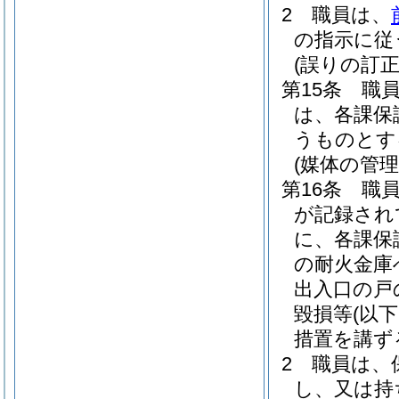
2
職員は、
の指示に従
(誤りの訂正
第15条
職
は、各課保
うものとす
(媒体の管理
第16条
職
が記録され
に、各課保
の耐火金庫
出入口の戸
毀損等
(以
措置を講ず
2
職員は、
し、又は持