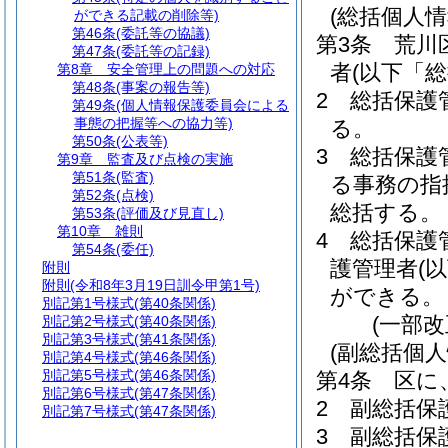
(総括個人
ができる記載の削除等)
第46条
(委託等の協議)
第3条
荒川
第47条
(委託等の記録)
者
(以下「
第8章
安全管理上の問題への対応
第48条
(事案の報告等)
2
総括保護
第49条
(個人情報保護委員会による
事態の把握等への協力等)
る。
第50条
(公表等)
3
総括保護
第9章
監査及び点検の実施
第51条
(監査)
る事務の指
第52条
(点検)
総括する。
第53条
(評価及び見直し)
第10章
雑則
4
総括保護
第54条
(委任)
護管理者
(
附則
附則
(令和8年3月19日訓令甲第1号)
ができる。
別記第1号様式
(第40条関係)
(一部
別記第2号様式
(第40条関係)
別記第3号様式
(第41条関係)
(副総括個
別記第4号様式
(第46条関係)
別記第5号様式
(第46条関係)
第4条
区に
別記第6号様式
(第47条関係)
2
副総括保
別記第7号様式
(第47条関係)
3
副総括保