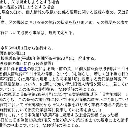
正し、又は廃止しようとする場合
1項の措置を講じようとする場合
る場合のほか、個人情報の取扱いに係る運用に関する規程を定め、又は
)
年度、区の機関における法の施行の状況を取りまとめ、その概要を公表
施行について必要な事項は、規則で定める。
令和5年4月1日から施行する。
護条例の廃止)
情報保護条例
(平成8年荒川区条例第28号)
は、廃止する。
保護条例の廃止に伴う経過措置)
る者に係る
前条
の規定による廃止前の荒川区個人情報保護条例
(以下「
する個人情報
(以下「旧個人情報」という。)
を漏らし、若しくは不当な目
条第2項若しくは第3項の規定による同条第1項に規定する受託業務等
(以
「旧派遣業務」という。)
に関して知り得た旧個人情報を漏らし、若しく
ついては、この条例の施行後も、なお従前の例による。
行の際現に旧条例第2条第4号に規定する実施機関
(以下「旧実施機関」
者のうち、この条例の施行前において旧個人情報の取扱いに従事してい
行前において旧実施機関から旧個人情報を取り扱う業務の処理の委託を
の施行前において旧受託業務等に従事していた者を含む。)
行前において旧条例第13条第3項に規定する派遣労働者であった者
日前に旧条例第19条第1項又は第20条から第22条までの規定による
用等の中止については、なお従前の例による。