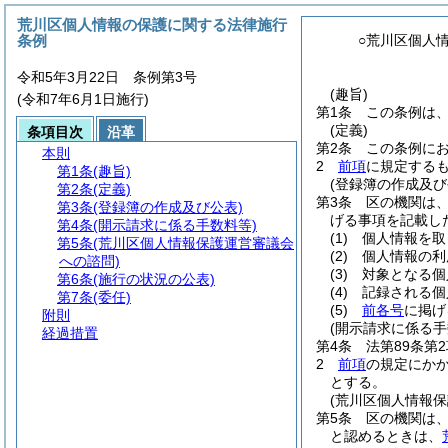
荒川区個人情報の保護に関する法律施行
条例
○荒川区個人
令和5年3月22日 条例第3号
(趣旨)
(令和7年6月1日施行)
第1条
この条例は
(定義)
条項目次
沿革
第2条
この条例に
本則
2
前項
に規定する
第1条
(趣旨)
(登録簿の作成及び
第2条
(定義)
第3条
区の機関は
第3条
(登録簿の作成及び公表)
げる事項を記載し
第4条
(開示請求に係る手数料等)
(1)
個人情報を取
第5条
(荒川区個人情報保護運営審議会
(2)
個人情報の利
への諮問)
(3)
対象となる個
第6条
(施行の状況の公表)
(4)
記録される個
第7条
(委任)
(5)
前各号
に掲げ
附則
(開示請求に係る手
経過措置
第4条
法第89条第
2
前項
の規定にか
とする。
(荒川区個人情報保
第5条
区の機関は
と認めるときは、