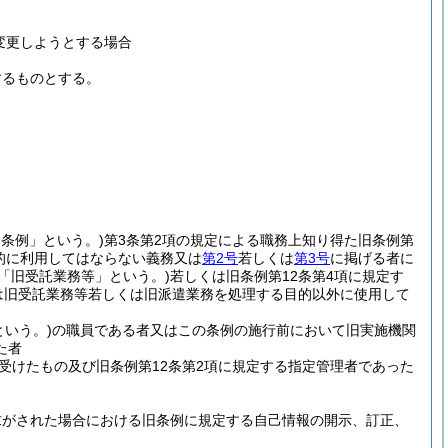
変更しようとする場合
するものとする。
旧条例」という。)
第3条第2項の規定による職務上知り得た旧条例第
的に利用してはならない義務又は
第2号
若しくは
第3号
に掲げる者に
下「旧受託業務等」という。)
若しくは旧条例第12条第4項に規定す
は旧受託業務等若しくは旧派遣業務を処理する目的以外に使用して
という。)
の職員である者又はこの条例の施行前において旧実施機関
た者
受けたもの及び旧条例第12条第2項に規定する指定管理者であった
請求がされた場合における旧条例に規定する自己情報の開示、訂正、