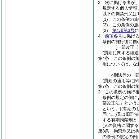
3
次に掲げる者が
規定する個人情報
以下の拘禁刑又は
(1)
この条例の施
(2)
この条例の施
(3)
第1項第3号
に
4
前項各号
に掲げ
条例の施行後に自
(一部改正〔
(罰則に関する経過
第4条
この条例の
用については、な
○刑法等の一
(罰則の適用等に関
第7条
この条例の
2
この条例の施行
条例の規定の例に
部改正法」という。
という。)
(有期の
同じ。)
又は旧刑法
する有期拘禁刑と
(人の資格に関する
第8条
拘禁刑又は
の条例の規定の例