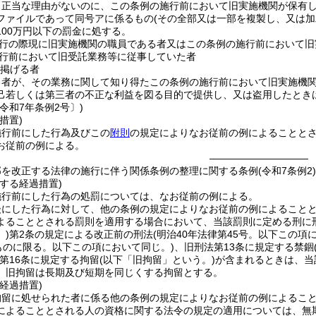
、正当な理由がないのに、この条例の施行前において旧実施機関が保有し
ファイルであって同号アに係るもの
(その全部又は一部を複製し、又は加
100万円以下の罰金に処する。
行の際現に旧実施機関の職員である者又はこの条例の施行前において旧
行前において旧受託業務等に従事していた者
掲げる者
る者が、その業務に関して知り得たこの条例の施行前において旧実施機関
己若しくは第三者の不正な利益を図る目的で提供し、又は盗用したときは
令和7年条例2号〕)
措置)
施行前にした行為及びこの
附則
の規定によりなお従前の例によることと
お従前の例による。
――――――――――
部を改正する法律の施行に伴う関係条例の整理に関する条例(令和7条例2
する経過措置)
施行前にした行為の処罰については、なお従前の例による。
後にした行為に対して、他の条例の規定によりなお従前の例によること
よることとされる罰則を適用する場合において、当該罰則に定める刑に
)
第2条の規定による改正前の刑法
(明治40年法律第45号。以下この項
ものに限る。以下この項において同じ。)
、旧刑法第13条に規定する禁錮
第16条に規定する拘留
(以下「旧拘留」という。)
が含まれるときは、当
、旧拘留は長期及び短期を同じくする拘留とする。
経過措置)
拘留に処せられた者に係る他の条例の規定によりなお従前の例によるこ
によることとされる人の資格に関する法令の規定の適用については、無