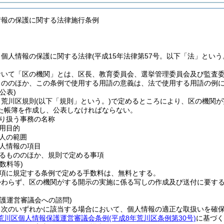
情報の保護に関する法律施行条例
、個人情報の保護に関する法律
(平成15年法律第57号。以下「法」という
おいて「区の機関」とは、区長、教育委員会、選挙管理委員会及び監査
もののほか、この条例で使用する用語の意義は、法で使用する用語の例
公表)
、荒川区規則
(以下「規則」という。)
で定めるところにより、区の機関が
た帳簿を作成し、公表しなければならない。
り扱う事務の名称
用目的
人の範囲
人情報の項目
るもののほか、規則で定める事項
数料等)
2項に規定する条例で定める手数料は、無料とする。
かわらず、区の機関がする開示の実施に係る写しの作成及び送付に要する
護運営審議会への諮問)
、次のいずれかに該当する場合において、個人情報の適正な取扱いを確
荒川区個人情報保護運営審議会条例
(平成8年荒川区条例第30号)
に基づく