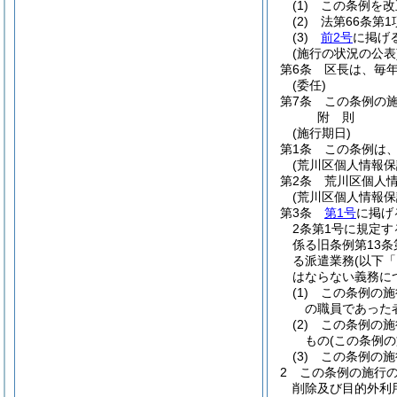
(1)
この条例を改
(2)
法第66条第
(3)
前2号
に掲げ
(施行の状況の公表
第6条
区長は、毎
(委任)
第7条
この条例の
附
則
(施行期日)
第1条
この条例は、
(荒川区個人情報保
第2条
荒川区個人
(荒川区個人情報
第3条
第1号
に掲げ
2条第1号に規定
係る旧条例第13
る派遣業務
(以下
はならない義務に
(1)
この条例の施
の職員であった
(2)
この条例の施
もの
(この条例
(3)
この条例の施
2
この条例の施行の
削除及び目的外利