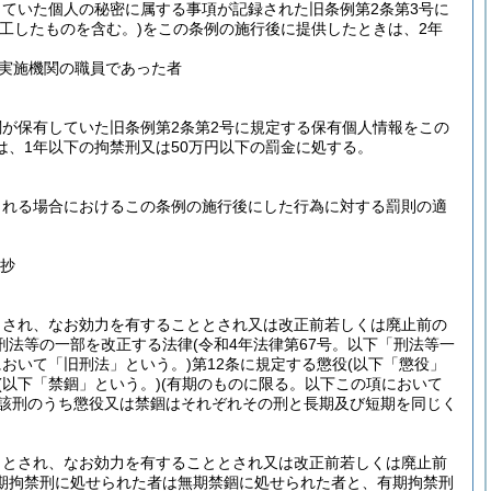
ていた個人の秘密に属する事項が記録された旧条例第2条第3号に
工したものを含む。)
をこの条例の施行後に提供したときは、2年
実施機関の職員であった者
が保有していた旧条例第2条第2号に規定する保有個人情報をこの
、1年以下の拘禁刑又は50万円以下の罰金に処する。
される場合におけるこの条例の施行後にした行為に対する罰則の適
)抄
とされ、なお効力を有することとされ又は改正前若しくは廃止前の
刑法等の一部を改正する法律
(令和4年法律第67号。以下「刑法等一
において「旧刑法」という。)
第12条に規定する懲役
(以下「懲役」
(以下「禁錮」という。)
(有期のものに限る。以下この項において
該刑のうち懲役又は禁錮はそれぞれその刑と長期及び短期を同じく
ととされ、なお効力を有することとされ又は改正前若しくは廃止前
期拘禁刑に処せられた者は無期禁錮に処せられた者と、有期拘禁刑