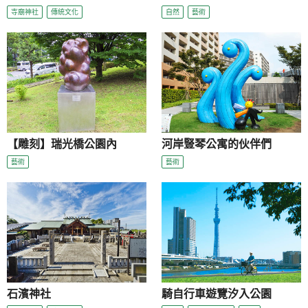
寺廟神社
傳統文化
自然
藝術
【雕刻】瑞光橋公園內
河岸豎琴公寓的伙伴們
藝術
藝術
石濱神社
騎自行車遊覽汐入公園