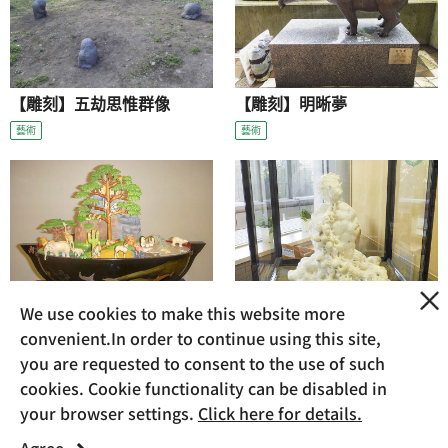
【雕刻】五劫思惟群像
【雕刻】明晰夢
藝術
藝術
We use cookies to make this website more
【雕刻】tempus
【雕刻】起舞升天
convenient.In order to continue using this site,
藝術
藝術
you are requested to consent to the use of such
cookies. Cookie functionality can be disabled in
your browser settings.
Click here for details.