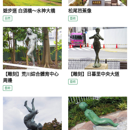
遊步道 白須橋～水神大橋
松尾芭蕉像
自然
藝術
【雕刻】荒川綜合體育中心
【雕刻】日暮里中央大道
周邊
藝術
藝術