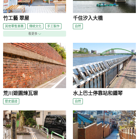
竹工藝 翠屋
千住汐入大橋
其他零售業務
傳統文化
手工製作
自然
看更多
荒川遊園煉瓦塀
水上巴士停靠站和鍾琴
歷史遺迹
自然