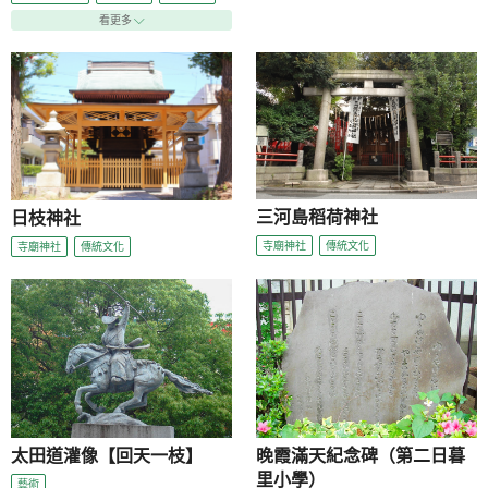
看更多
三河島稻荷神社
日枝神社
寺廟神社
傳統文化
寺廟神社
傳統文化
太田道灌像【回天一枝】
晚霞滿天紀念碑（第二日暮
里小學）
藝術