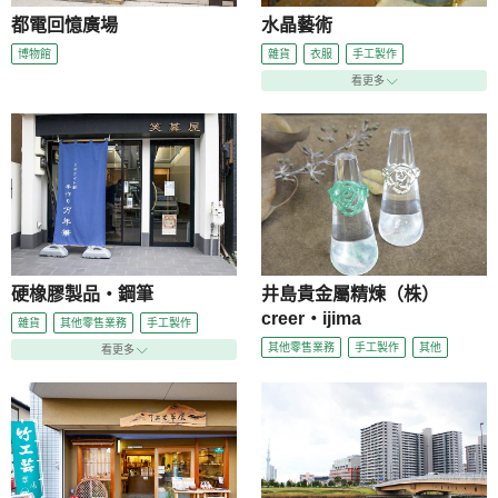
都電回憶廣場
水晶藝術
博物館
雜貨
衣服
手工製作
看更多
硬橡膠製品・鋼筆
井島貴金屬精煉（株）
creer・ijima
雜貨
其他零售業務
手工製作
其他零售業務
手工製作
其他
看更多