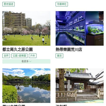
歷史遺迹
寺廟神社
都立尾久之原公園
熱帶樂園荒川店
自然
公園 /遊樂園
戶外
雜貨
看更多