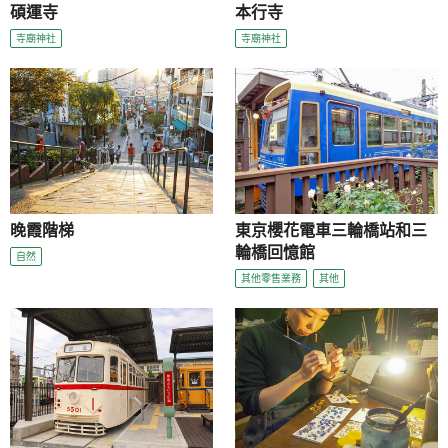
碩運寺
本行寺
寺廟神社
寺廟神社
晚霞階梯
東京櫻花電車三輪橋站和三
輪橋回憶館
自然
其他零售業務
其他