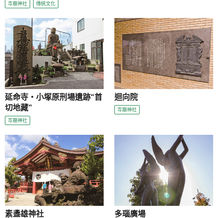
寺廟神社
傳統文化
延命寺・小塚原刑場遺跡“首
迴向院
切地藏”
寺廟神社
寺廟神社
素盞雄神社
多瑙廣場