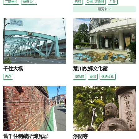
寺廟神社
傳統文化
自然
公園 /遊樂園
戶外
看更多
千住大橋
荒川故鄉文化館
自然
博物館
藝術
傳統文化
舊千住制絨所煉瓦塀
淨閒寺