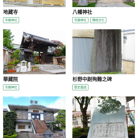
地藏寺
八幡神社
寺廟神社
寺廟神社
傳統文化
華藏院
杉野中尉殉難之碑
寺廟神社
歷史遺迹