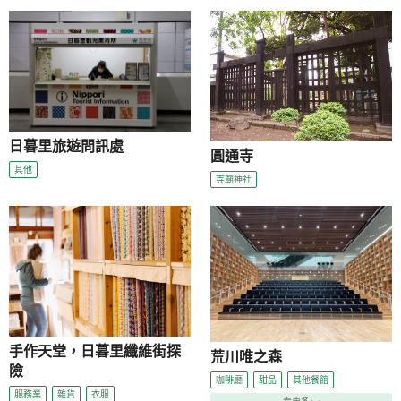
日暮里旅遊問訊處
圓通寺
其他
寺廟神社
手作天堂，日暮里纖維街探
荒川唯之森
險
咖啡廳
甜品
其他餐館
服務業
雜貨
衣服