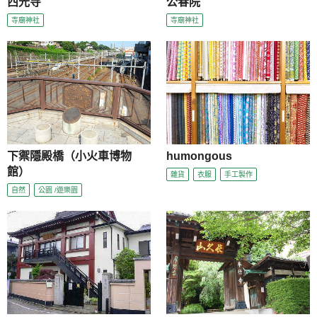
西光寺
公春院
寺廟神社
寺廟神社
下禦隱殿橋（小火車博物
humongous
館）
雜貨
衣服
手工製作
自然
公園 /遊樂園