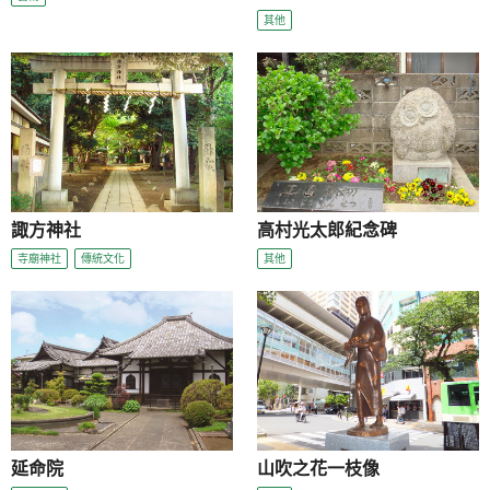
其他
諏方神社
高村光太郎紀念碑
寺廟神社
傳統文化
其他
延命院
山吹之花一枝像