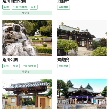
荒川自然公園
泊船軒
自然
公園 /遊樂園
戶外
寺廟神社
看更多
荒川公園
寶藏院
自然
藝術
公園 /遊樂園
寺廟神社
看更多