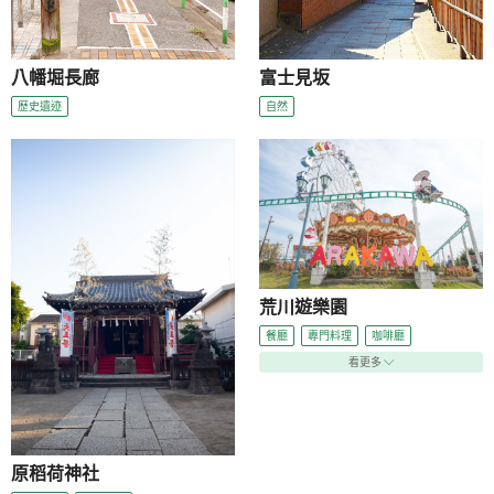
八幡堀長廊
富士見坂
歷史遺迹
自然
荒川遊樂園
餐廳
專門料理
咖啡廳
看更多
原稻荷神社