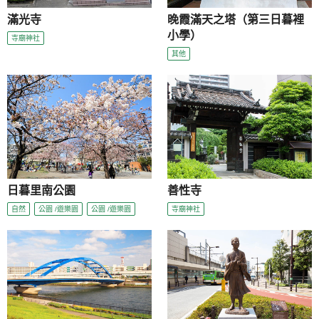
滿光寺
晚霞滿天之塔（第三日暮裡
小學）
寺廟神社
其他
日暮里南公園
善性寺
自然
公園 /遊樂園
公園 /遊樂園
寺廟神社