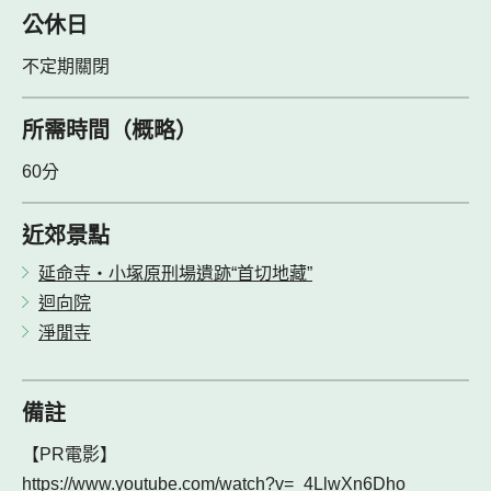
公休日
不定期關閉
所需時間（概略）
60分
近郊景點
延命寺・小塚原刑場遺跡“首切地藏”
迴向院
淨閒寺
備註
【PR電影】
https://www.youtube.com/watch?v=_4LlwXn6Dho