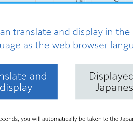
(※)
党
an translate and display in th
1
6
6
5
2
1
uage as the web browser lang
nslate and
Displayed
賛
賛
賛
賛
賛
第1回）
display
Japane
成
成
成
成
成
econds, you will automatically be taken to the Jap
賛
賛
賛
賛
賛
用建物）につ
成
成
成
成
成