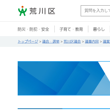
荒川区
防災・防犯・安全
子育て・教育
暮らし
トップページ
>
議会・選挙
>
荒川区議会
>
議事内容
>
議案