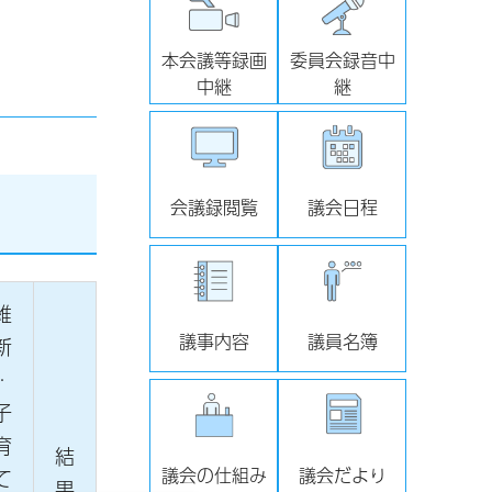
本会議等録画
委員会録音中
中継
継
会議録閲覧
議会日程
維
議事内容
議員名簿
新
・
子
育
結
議会の仕組み
議会だより
て
果