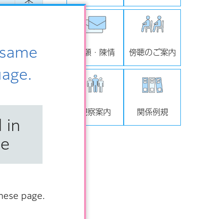
の
会
e same
請願・陳情
傍聴のご案内
1
uage.
視察案内
関係例規
 in
賛
可
se
成
決
anese page.
賛
可
成
決