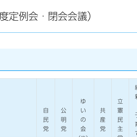
年度定例会・閉会会議）
ゆ
立
自
公
い
共
憲
民
明
の
産
民
党
党
会
党
主