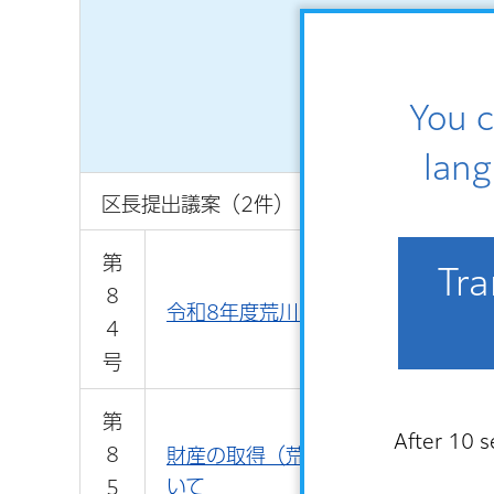
You c
lang
区長提出議案（2件）
第
Tra
8
令和8年度荒川区一般会計補正予算（
4
号
第
After 10 s
8
財産の取得（荒川区立教育センター
いて
5