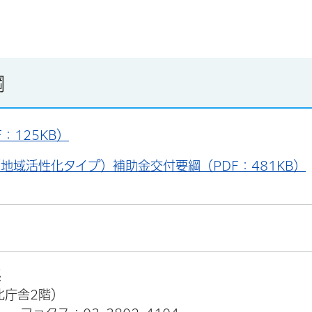
綱
：125KB）
域活性化タイプ）補助金交付要綱（PDF：481KB）
係
北庁舎2階）