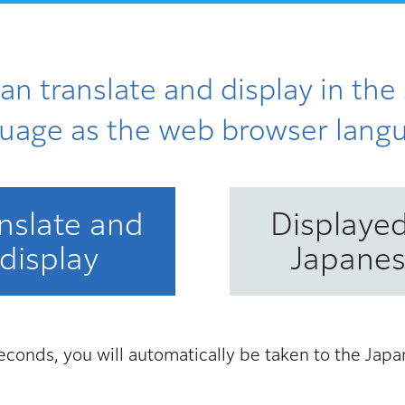
事業が行われた地域であり、既に、町屋駅前西地区、東
an translate and display in th
uage as the web browser lang
関とも言える地域です。新交通システム「日暮里・舎人
い複合市街地の形成を目指し、日暮里駅前では西地区・
nslate and
Displayed
事業を行いました。
display
Japane
ート及びその周辺において、防災性の向上などのため、
、都市基盤の整備やにぎわいの創出を図るため、市街地
econds, you will automatically be taken to the Jap