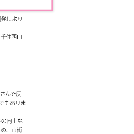
開発により
南千住西口
さんで反
でもありま
性の向上な
ため、市街