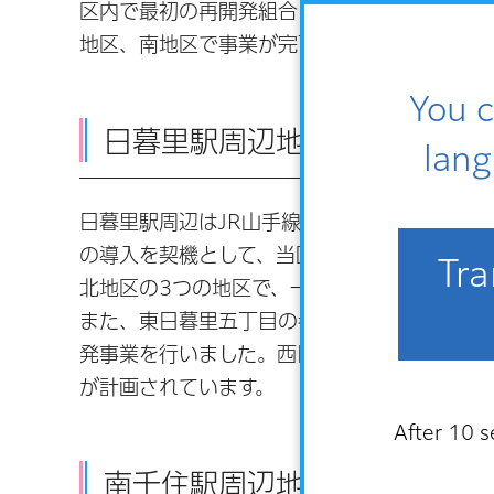
区内で最初の再開発組合による市街地再開発
地区、南地区で事業が完了しています。
You c
日暮里駅周辺地域
lang
日暮里駅周辺はJR山手線の駅を有し、区の玄
の導入を契機として、当区の玄関にふさわし
Tra
北地区の3つの地区で、一体的に市街地再開発
また、東日暮里五丁目の老朽化した同潤会アパ
発事業を行いました。西日暮里駅前地区では
が計画されています。
After 10 s
南千住駅周辺地域