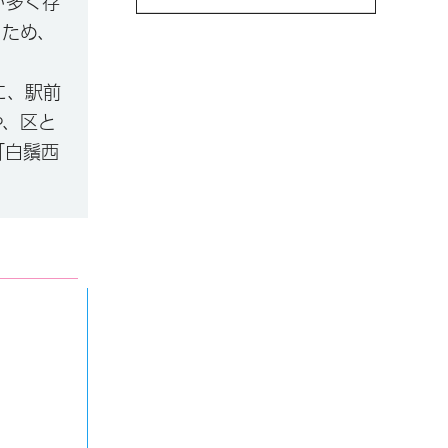
が多く存
るため、
に、駅前
や、区と
「白鬚西