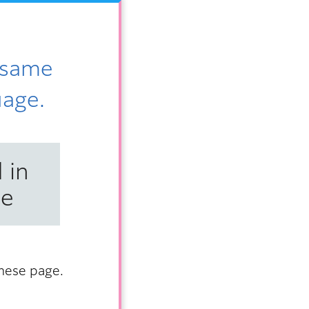
地区、中央
e same
uage.
ライナー」
中央地区・
 in
se
市街地再開
再開発事業
anese page.