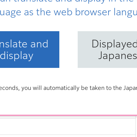
uage as the web browser lang
nslate and
Displayed
display
Japane
econds, you will automatically be taken to the Jap
具体的な内容
及び消費期限間近な食料品の提供