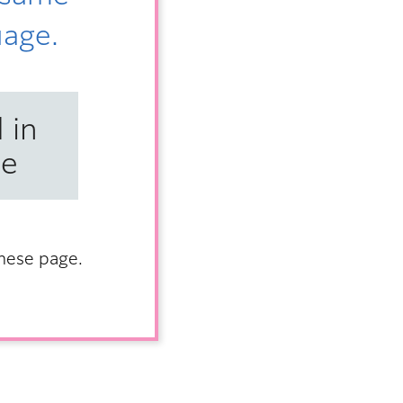
uage.
 in
se
anese page.