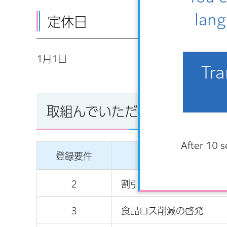
lang
定休日
1月1日
Tra
取組んでいただいてる内容
After 10 s
登録要件
2
割引販売による賞味期限
3
食品ロス削減の啓発