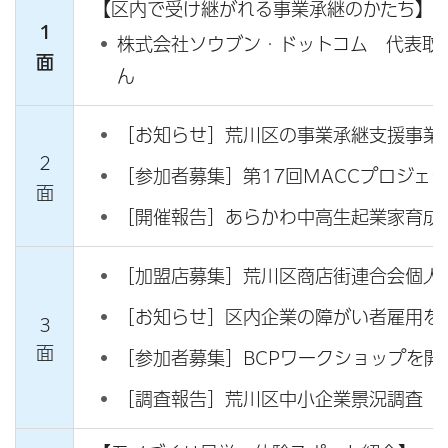
【区内で受け継がれる事業承継のかたち】
1
株式会社ソウブン・ドットコム 代表取
面
ん
［お知らせ］荒川区の事業承継支援事業
2
［参加者募集］第17回MACCプロジェ
面
［開催報告］あらかわ中高生起業家育成
［加盟店募集］荒川区商店街連合会個人
［お知らせ］区内企業の障がい者雇用を
3
面
［参加者募集］BCPワークショップを開
［調査報告］荒川区中小企業景況調査（