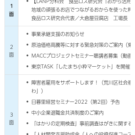
【LANP分科会 食品ロス研究会「おから活用
1
地域の頑張るお店でつながるおからを使った粋
面
食品ロス研究会代表／大倉屋豆腐店 工場長 
事業承継支援のお知らせ
原油価格高騰等に対する緊急対策のご案内（東
2
面
MACCプロジェクトセミナー聴講者募集（動画
東京TASK「したまち小粋マーケット」を開催！
障害者雇用をサポートします！（荒川区社会福
わ」）
日暮里経営セミナー2022（第2回）予告
中小企業退職金共済制度のご案内
3
面
「はかりの定期検査」事前調査はがきに関する
「人材開発支援助成金（人への投資促進コース