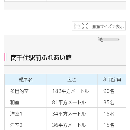
画面サイズで表示
南千住駅前ふれあい館
部屋名
広さ
利用定員
多目的室
182平方メートル
90名
和室
81平方メートル
35名
洋室1
34平方メートル
15名
洋室2
36平方メートル
15名