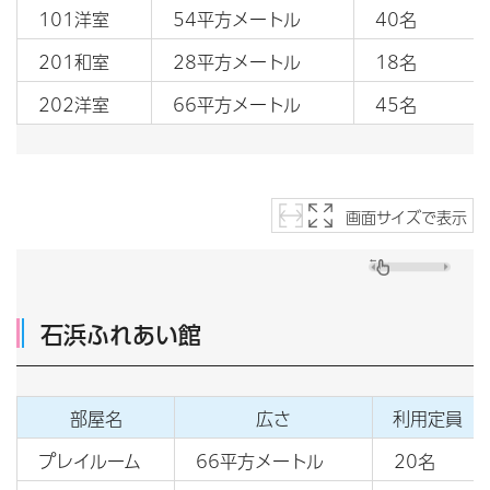
101洋室
54平方メートル
40名
201和室
28平方メートル
18名
202洋室
66平方メートル
45名
画面サイズで表示
石浜ふれあい館
部屋名
広さ
利用定員
プレイルーム
66平方メートル
20名