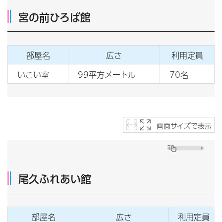
宮の前ひろば館
部屋名
広さ
利用定員
いこい室
99平方メートル
70名
画面サイズで表示
尾久ふれあい館
部屋名
広さ
利用定員