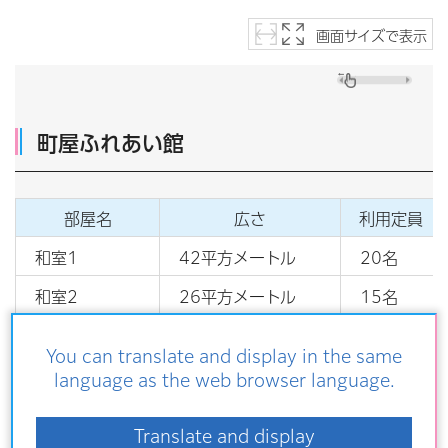
画面サイズで表示
町屋ふれあい館
部屋名
広さ
利用定員
和室1
42平方メートル
20名
和室2
26平方メートル
15名
和室1・2
68平方メートル
35名
You can translate and display in the same
プレイルーム
80平方メートル
40名
language as the web browser language.
創作室
60平方メートル
30名
Translate and display