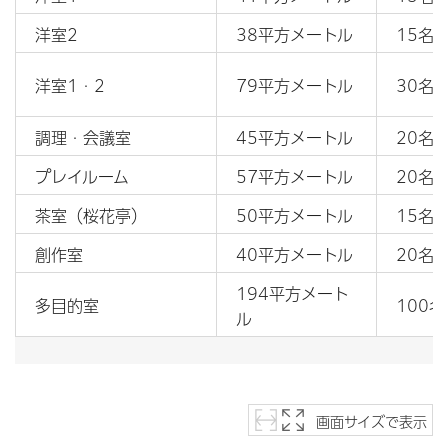
洋室2
38平方メートル
15名
洋室1・2
79平方メートル
30名
調理・会議室
45平方メートル
20名
プレイルーム
57平方メートル
20名
茶室（桜花亭）
50平方メートル
15名
創作室
40平方メートル
20名
194平方メート
多目的室
100名
ル
画面サイズで表示