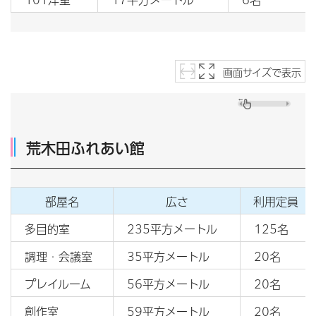
画面サイズで表示
荒木田ふれあい館
部屋名
広さ
利用定員
多目的室
235平方メートル
125名
調理・会議室
35平方メートル
20名
プレイルーム
56平方メートル
20名
創作室
59平方メートル
20名