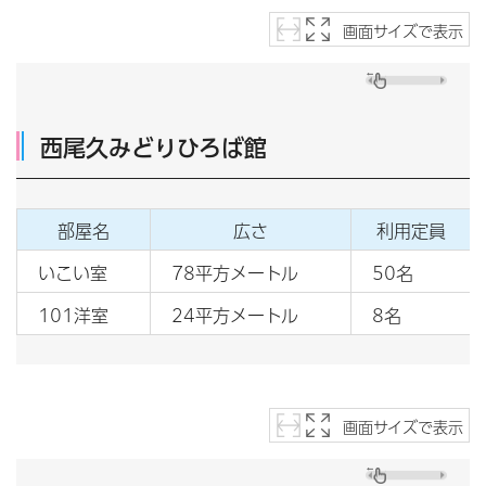
画面サイズで表示
西尾久みどりひろば館
部屋名
広さ
利用定員
いこい室
78平方メートル
50名
101洋室
24平方メートル
8名
画面サイズで表示