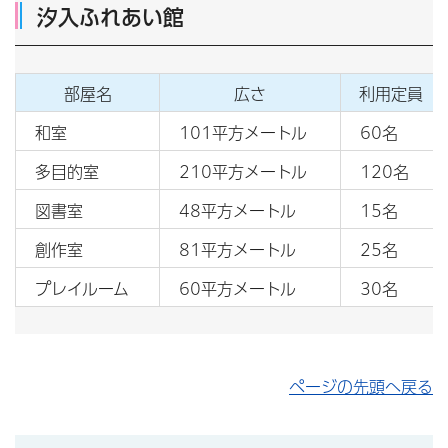
汐入ふれあい館
部屋名
広さ
利用定員
和室
101平方メートル
60名
多目的室
210平方メートル
120名
図書室
48平方メートル
15名
創作室
81平方メートル
25名
プレイルーム
60平方メートル
30名
ページの先頭へ戻る