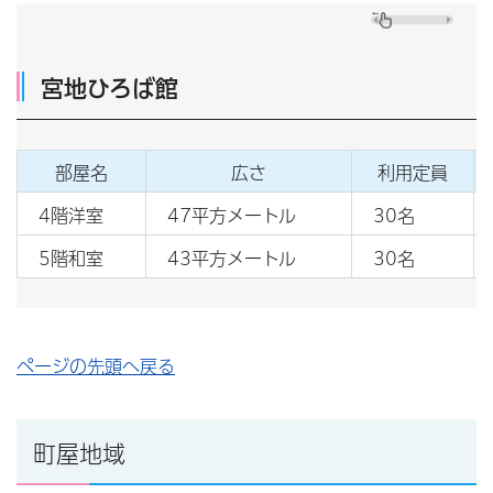
宮地ひろば館
部屋名
広さ
利用定員
4階洋室
47平方メートル
30名
5階和室
43平方メートル
30名
ページの先頭へ戻る
町屋地域