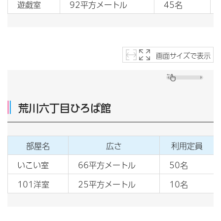
遊戯室
92平方メートル
45名
画面サイズで表示
荒川六丁目ひろば館
部屋名
広さ
利用定員
いこい室
66平方メートル
50名
101洋室
25平方メートル
10名