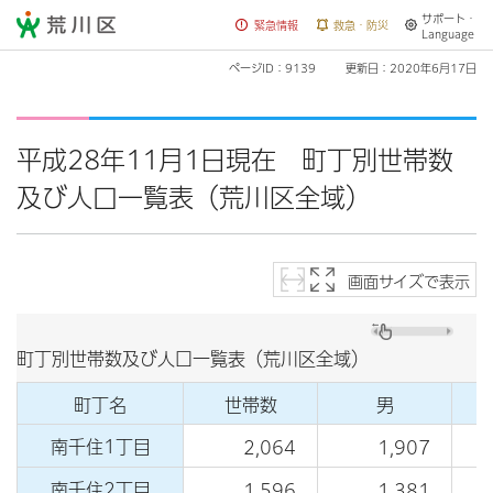
サポート・
荒川区
緊急情報
救急・防災
Language
ページID：9139
更新日：2020年6月17日
平成28年11月1日現在 町丁別世帯数
及び人口一覧表（荒川区全域）
画面サイズで表示
町丁別世帯数及び人口一覧表（荒川区全域）
町丁名
世帯数
男
南千住1丁目
2,064
1,907
南千住2丁目
1,596
1,381