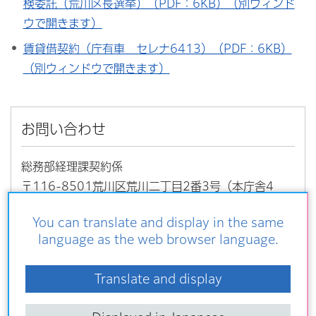
検委託（荒川区長選挙）（PDF：6KB）（別ウィンド
ウで開きます）
賃貸借契約（庁有車 セレナ6413）（PDF：6KB）
（別ウィンドウで開きます）
お問い合わせ
総務部経理課契約係
〒116-8501荒川区荒川二丁目2番3号（本庁舎4
階）
You can translate and display in the same
電話番号：03-3802-3111（内線：2261、226
language as the web browser language.
2、2263、2264）
Translate and display