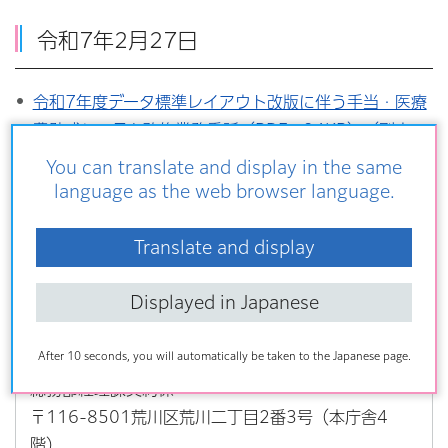
令和7年2月27日
令和7年度データ標準レイアウト改版に伴う手当・医療
費助成システム改修業務委託（PDF：94KB）（別ウィ
ンドウで開きます）
You can translate and display in the same
language as the web browser language.
消耗品購入契約(保育園用モバイルパソコン導入に伴う
自動暗号化システムライセンス）（PDF：93KB）（別
Translate and display
ウィンドウで開きます）
Displayed in Japanese
お問い合わせ
After 10 seconds, you will automatically be taken to the Japanese page.
総務部経理課契約係
〒116-8501荒川区荒川二丁目2番3号（本庁舎4
階）