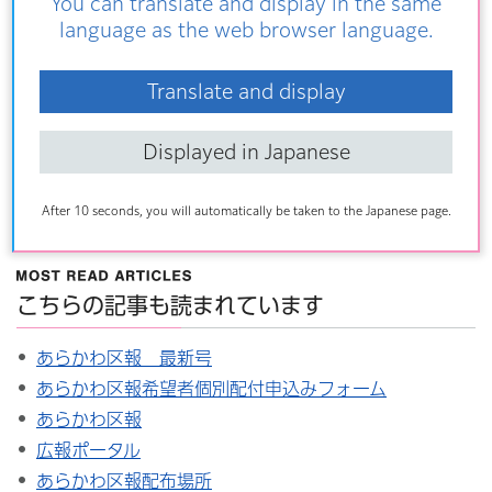
You can translate and display in the same
お問い合わせ
language as the web browser language.
政策企画部広報・シティプロモーション課広報係
Translate and display
〒116-8501荒川区荒川二丁目2番3号（本庁舎4
階）
Displayed in Japanese
電話番号：03-3802-3111（内線：2132）
ファクス：03-3802-0044
After 10 seconds, you will automatically be taken to the Japanese page.
こちらの記事も読まれています
あらかわ区報 最新号
あらかわ区報希望者個別配付申込みフォーム
あらかわ区報
広報ポータル
あらかわ区報配布場所