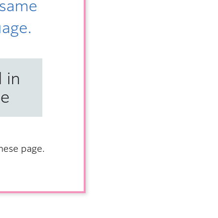
e same
uage.
 in
se
anese page.