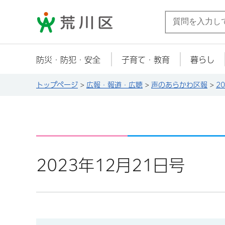
荒川区
防災・防犯・安全
子育て・教育
暮らし
トップページ
>
広報・報道・広聴
>
声のあらかわ区報
>
2
2023年12月21日号