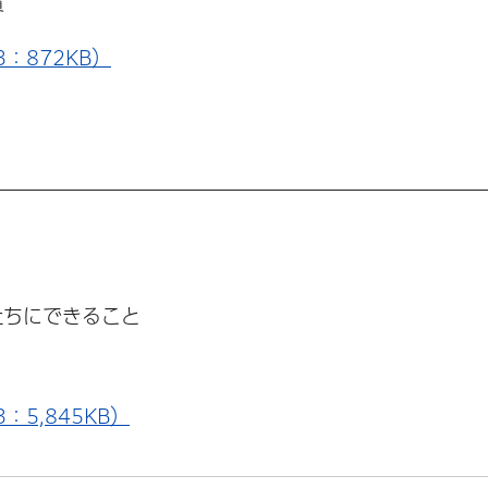
賞
：872KB）
たちにできること
：5,845KB）